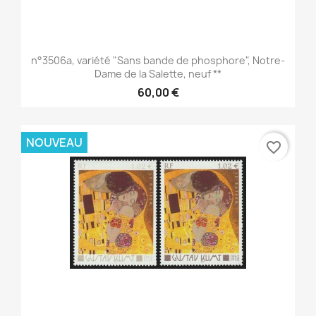
n°3506a, variété "Sans bande de phosphore", Notre-
Dame de la Salette, neuf **
60,00 €
NOUVEAU
favorite_border