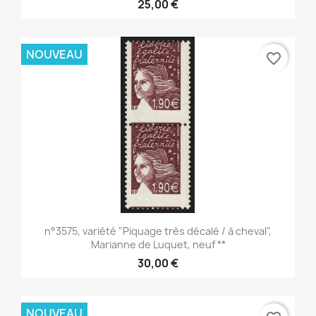
25,00 €
NOUVEAU
favorite_border
n°3575, variété "Piquage très décalé / à cheval",
Marianne de Luquet, neuf **
30,00 €
NOUVEAU