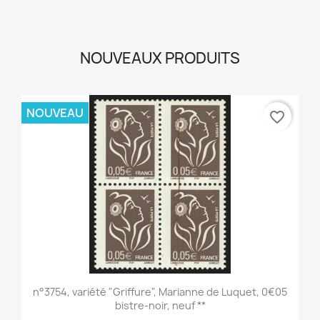
NOUVEAUX PRODUITS
NOUVEAU
favorite_border
n°3754, variété "Griffure", Marianne de Luquet, 0€05
bistre-noir, neuf **