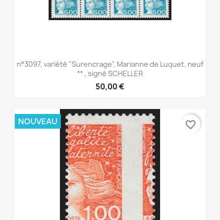
n°3097, variété "Surencrage", Marianne de Luquet, neuf
** , signé SCHELLER
50,00 €
NOUVEAU
favorite_border