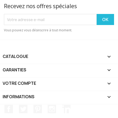
Recevez nos offres spéciales
Vous pouvez vous désinscrire à tout moment.
CATALOGUE

GARANTIES

VOTRE COMPTE

INFORMATIONS
keyboard_arrow_down
Facebook
Twitter
Pinterest
Instagram
LinkedIn