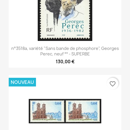
n°3518a, variété "Sans bande de phosphore", Georges
Perec, neuf ** - SUPERBE
130,00 €
NOUVEAU
favorite_border