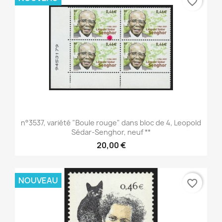
favorite_border
n°3537, variété "Boule rouge" dans bloc de 4, Leopold
Sédar-Senghor, neuf **
20,00 €
NOUVEAU
favorite_border