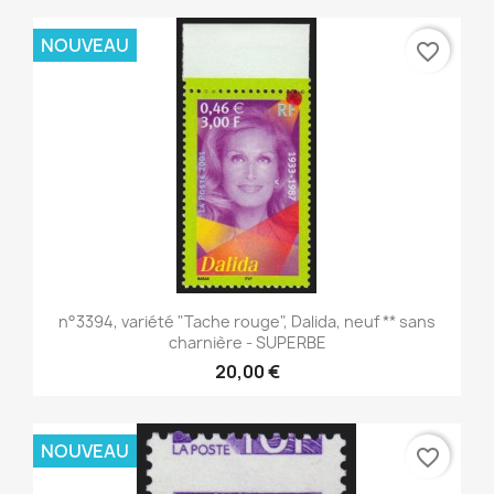
NOUVEAU
favorite_border
n°3394, variété "Tache rouge", Dalida, neuf ** sans
charnière - SUPERBE
20,00 €
NOUVEAU
favorite_border