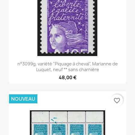
n°3099g, variété "Piquage à cheval", Marianne de
Luquet, neuf ** sans charnière
48,00 €
NOUVEAU
favorite_border