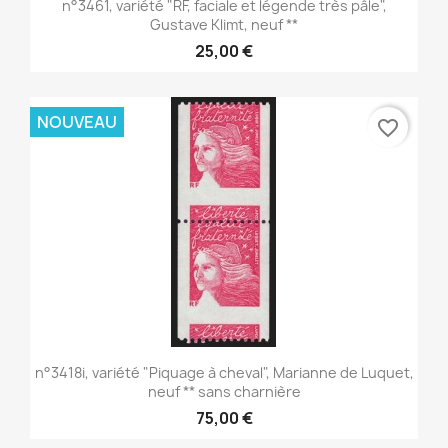
n°3461, variété "RF, faciale et légende très pâle",
Gustave Klimt, neuf **
25,00 €
NOUVEAU
favorite_border
n°3418i, variété "Piquage à cheval", Marianne de Luquet,
neuf ** sans charnière
75,00 €