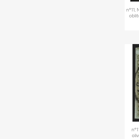
n°11, 
obli
n°1
oli