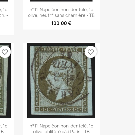
Aperçu rapide

, 1c
n°11, Napoléon non-dentelé, 1c
ch. -
olive, neuf ** sans charnière - TB
100,00 €
favorite_border
favorite_border
Aperçu rapide

, 1c
n°11, Napoléon non-dentelé, 1c
TB
olive, oblitéré càd Paris - TB