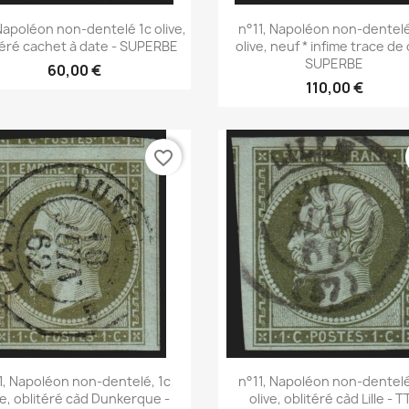
Aperçu rapide
Aperçu rapide


Napoléon non-dentelé 1c olive,
n°11, Napoléon non-dentelé
téré cachet à date - SUPERBE
olive, neuf * infime trace de 
SUPERBE
60,00 €
110,00 €
favorite_border
Aperçu rapide
Aperçu rapide


1, Napoléon non-dentelé, 1c
n°11, Napoléon non-dentelé
ve, oblitéré càd Dunkerque -
olive, oblitéré càd Lille - T