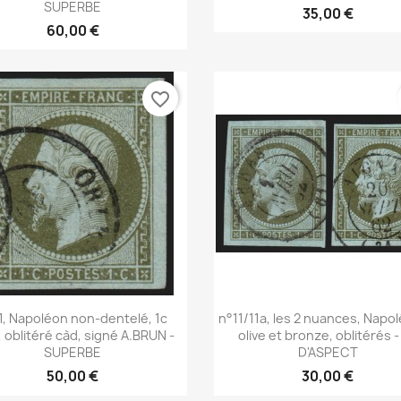
SUPERBE
35,00 €
60,00 €
favorite_border
Aperçu rapide
Aperçu rapide


1, Napoléon non-dentelé, 1c
n°11/11a, les 2 nuances, Napo
e, oblitéré càd, signé A.BRUN -
olive et bronze, oblitérés -
SUPERBE
D'ASPECT
50,00 €
30,00 €