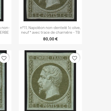
Aperçu rapide

n non-
n°11, Napoléon non-dentelé 1c olive,
UPERBE
neuf * avec trace de charnière - TB
80,00 €
favorite_border
favorite_border