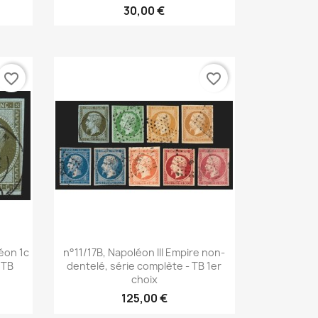
30,00 €
favorite_border
favorite_border
Aperçu rapide

léon 1c
n°11/17B, Napoléon III Empire non-
 TB
dentelé, série complète - TB 1er
choix
125,00 €