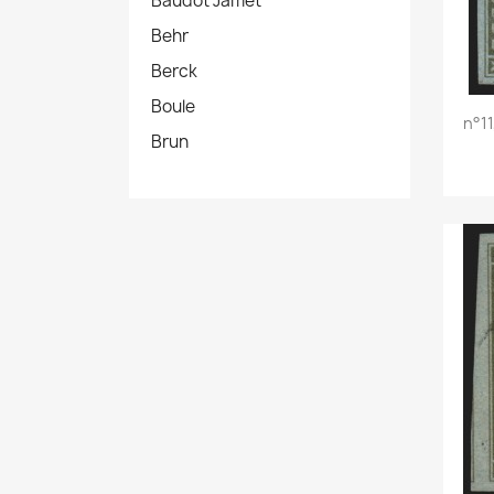
Baudot Jamet
Behr
Berck
Boule
n°11
Brun