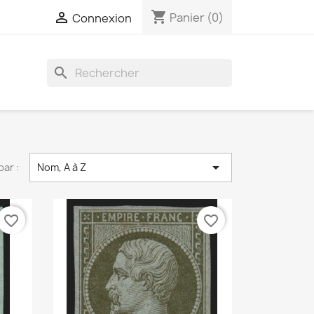
shopping_cart

Panier
(0)
Connexion
search

par :
Nom, A à Z
favorite_border
favorite_border