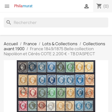
shopping_cart


(0)
search
Accueil
France
Lots & Collections
Collections
avant 1900
France 1849/1875 Belle collection
Napoléon et Cérès COTE 2.200 € - TB D'ASPECT