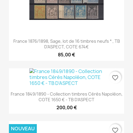
France 1876/1898, Sage, lot de 16 timbres neufs * , TB
D'ASPECT, COTE 674€
85,00 €
favorite_border
France 1849/1890 - Collection timbres Cérès Napoléon,
COTE 1650 € - TB D'ASPECT
200,00 €
NOUVEAU
favorite_border