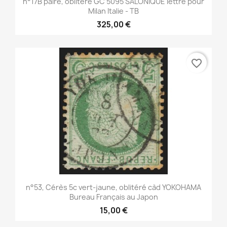
n°17B paire, oblitéré GC 5095 SALONIQUE lettre pour
Milan Italie - TB
325,00 €
favorite_border
n°53, Cérès 5c vert-jaune, oblitéré càd YOKOHAMA
Bureau Français au Japon
15,00 €