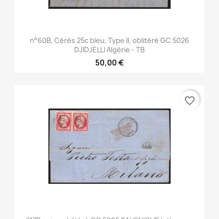
n°60B, Cérès 25c bleu, Type II, oblitéré GC 5026
DJIDJELLI Algérie - TB
50,00 €
favorite_border