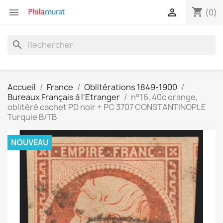
shopping_cart


(0)
search
Accueil
France
Oblitérations 1849-1900
Bureaux Français à l'Etranger
n°16, 40c orange,
oblitéré cachet PD noir + PC 3707 CONSTANTINOPLE
Turquie B/TB
NOUVEAU