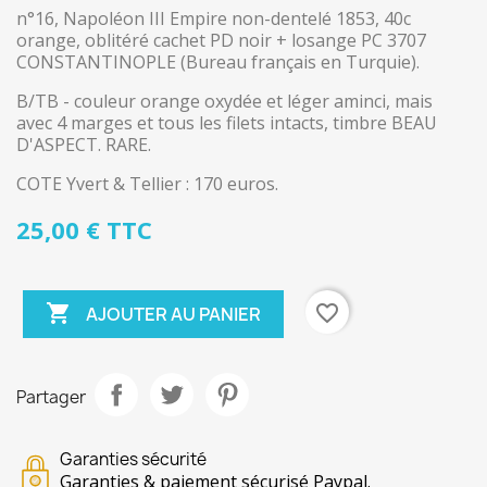
n°16, Napoléon III Empire non-dentelé 1853, 40c
orange, oblitéré cachet PD noir + losange PC 3707
CONSTANTINOPLE (Bureau français en Turquie).
B/TB - couleur orange oxydée et léger aminci, mais
avec 4 marges et tous les filets intacts, timbre BEAU
D'ASPECT. RARE.
COTE Yvert & Tellier : 170 euros.
25,00 € TTC

favorite_border
AJOUTER AU PANIER
Partager
Garanties sécurité
Garanties & paiement sécurisé Paypal.