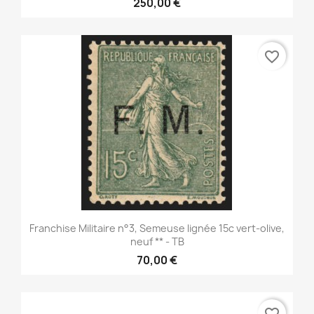
250,00 €
favorite_border
Franchise Militaire n°3, Semeuse lignée 15c vert-olive,
neuf ** - TB
70,00 €