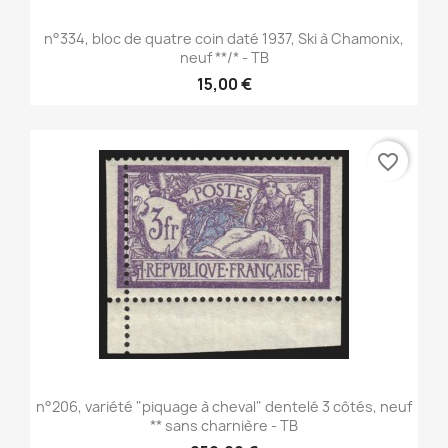
n°334, bloc de quatre coin daté 1937, Ski à Chamonix,
neuf **/* - TB
15,00 €
favorite_border
n°206, variété "piquage à cheval" dentelé 3 côtés, neuf
** sans charnière - TB