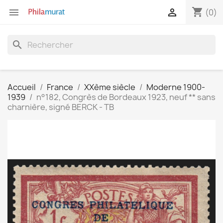
shopping_cart


(0)
search
Accueil
France
XXème siècle
Moderne 1900-
1939
n°182, Congrès de Bordeaux 1923, neuf ** sans
charnière, signé BERCK - TB