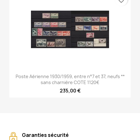
favorite_border
Poste Aérienne 1930/1959, entre n°7 et 37, neufs **
sans charnière COTE 1120€
235,00 €
Garanties sécurité