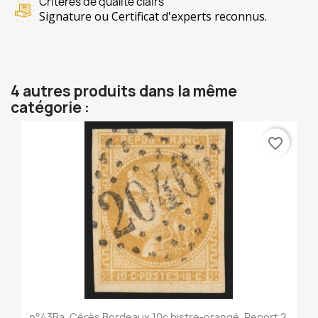
Critères de qualité clairs
Signature ou Certificat d'experts reconnus.
4 autres produits dans la même
catégorie :
favorite_border
n°43Ba, Cérès Bordeaux 10c bistre-orangé, Report 2,