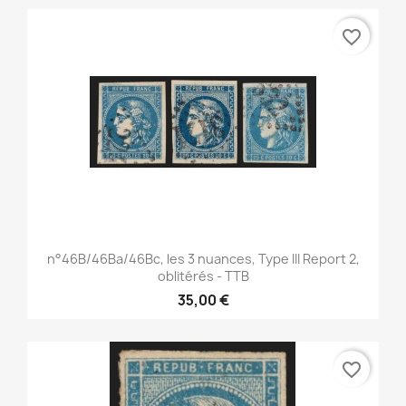
favorite_border
n°46B/46Ba/46Bc, les 3 nuances, Type III Report 2,
oblitérés - TTB
35,00 €
favorite_border