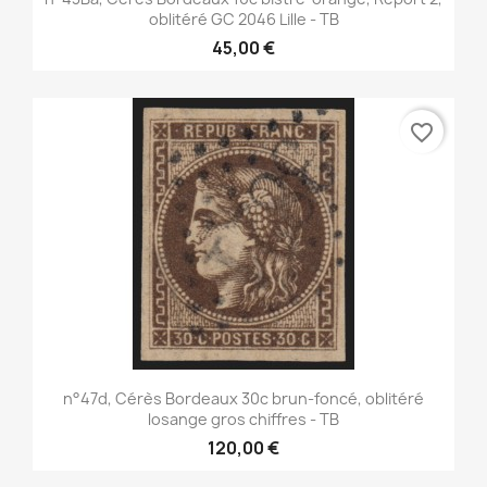
oblitéré GC 2046 Lille - TB
45,00 €
favorite_border
n°47d, Cérès Bordeaux 30c brun-foncé, oblitéré
losange gros chiffres - TB
120,00 €