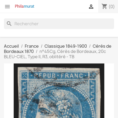
shopping_cart


(0)
search
Accueil
France
Classique 1849-1900
Cérès de
Bordeaux 1870
n°45Cg, Cérès de Bordeaux, 20c
BLEU-CIEL, Type II, R3, oblitéré - TB