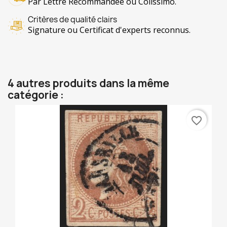
Par Lettre Recommandée ou Colissimo.
Critères de qualité clairs
Signature ou Certificat d'experts reconnus.
4 autres produits dans la même
catégorie :
favorite_border