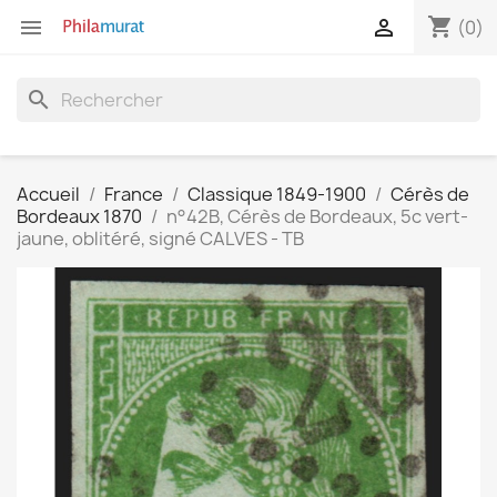
shopping_cart


(0)
search
Accueil
France
Classique 1849-1900
Cérès de
Bordeaux 1870
n°42B, Cérès de Bordeaux, 5c vert-
jaune, oblitéré, signé CALVES - TB