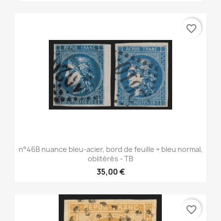
favorite_border
n°46B nuance bleu-acier, bord de feuille + bleu normal,
oblitérés - TB
35,00 €
favorite_border