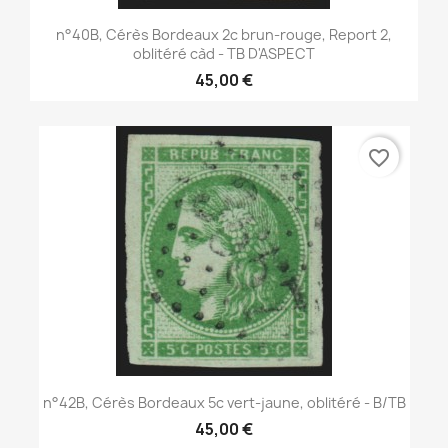
n°40B, Cérès Bordeaux 2c brun-rouge, Report 2,
oblitéré càd - TB D'ASPECT
45,00 €
favorite_border
n°42B, Cérès Bordeaux 5c vert-jaune, oblitéré - B/TB
45,00 €