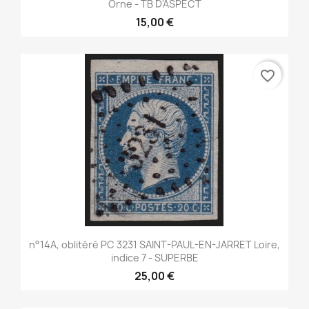
Orne - TB D'ASPECT
15,00 €
favorite_border
n°14A, oblitéré PC 3231 SAINT-PAUL-EN-JARRET Loire,
indice 7 - SUPERBE
25,00 €