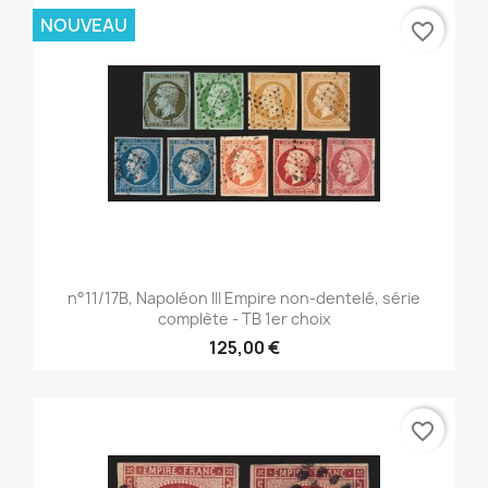
NOUVEAU
favorite_border
n°11/17B, Napoléon III Empire non-dentelé, série
complète - TB 1er choix
125,00 €
favorite_border