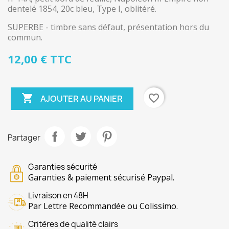
dentelé 1854, 20c bleu, Type I, oblitéré.
SUPERBE - timbre sans défaut, présentation hors du
commun.
12,00 € TTC

favorite_border
AJOUTER AU PANIER
Partager
Garanties sécurité
Garanties & paiement sécurisé Paypal.
Livraison en 48H
Par Lettre Recommandée ou Colissimo.
Critères de qualité clairs