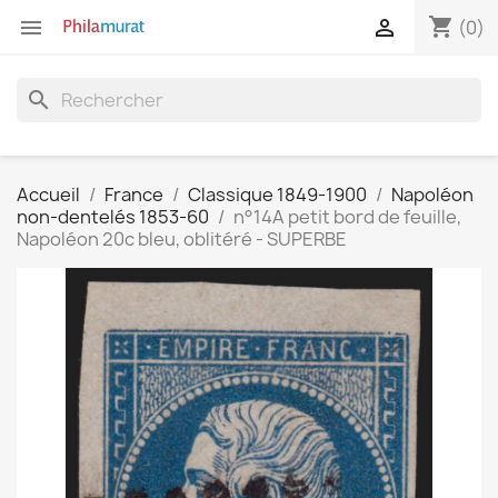
shopping_cart


(0)
search
Accueil
France
Classique 1849-1900
Napoléon
non-dentelés 1853-60
n°14A petit bord de feuille,
Napoléon 20c bleu, oblitéré - SUPERBE