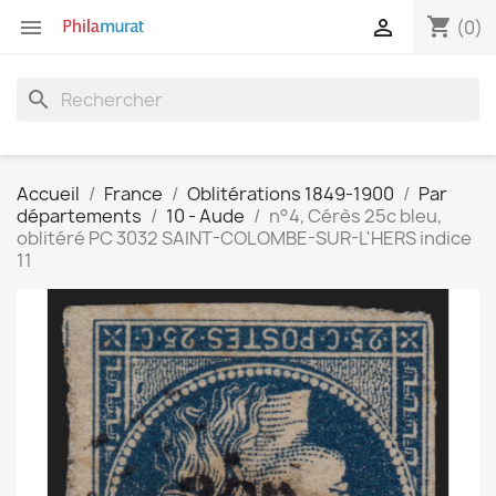
shopping_cart


(0)
search
Accueil
France
Oblitérations 1849-1900
Par
départements
10 - Aude
n°4, Cérès 25c bleu,
oblitéré PC 3032 SAINT-COLOMBE-SUR-L'HERS indice
11