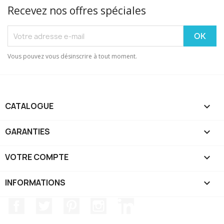
Recevez nos offres spéciales
Vous pouvez vous désinscrire à tout moment.
CATALOGUE

GARANTIES

VOTRE COMPTE

INFORMATIONS
keyboard_arrow_down
Facebook
Twitter
Pinterest
Instagram
LinkedIn