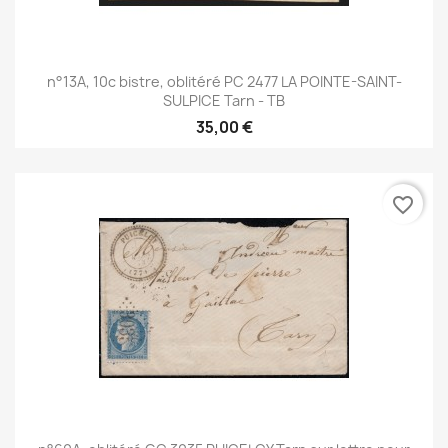
n°13A, 10c bistre, oblitéré PC 2477 LA POINTE-SAINT-
SULPICE Tarn - TB
35,00 €
favorite_border