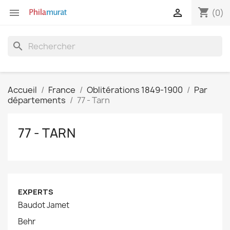
shopping_cart


(0)
search
Accueil
France
Oblitérations 1849-1900
Par
départements
77 - Tarn
77 - TARN
EXPERTS
Baudot Jamet
Behr