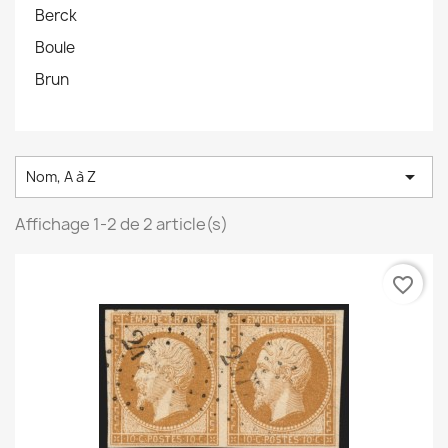
Berck
Boule
Brun

Nom, A à Z
Affichage 1-2 de 2 article(s)
favorite_border