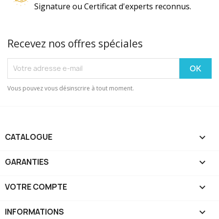
Signature ou Certificat d'experts reconnus.
Recevez nos offres spéciales
Vous pouvez vous désinscrire à tout moment.
CATALOGUE

GARANTIES

VOTRE COMPTE

INFORMATIONS
keyboard_arrow_down