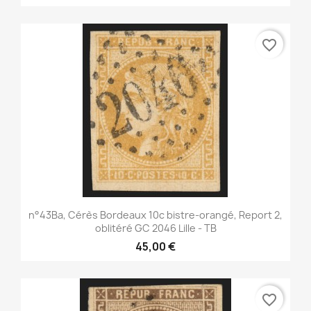
favorite_border
n°43Ba, Cérès Bordeaux 10c bistre-orangé, Report 2,
oblitéré GC 2046 Lille - TB
45,00 €
favorite_border