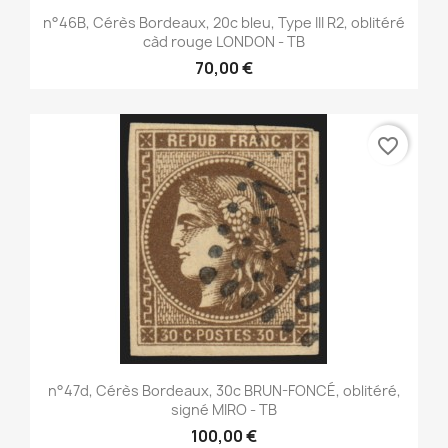
n°46B, Cérès Bordeaux, 20c bleu, Type III R2, oblitéré
càd rouge LONDON - TB
70,00 €
favorite_border
n°47d, Cérès Bordeaux, 30c BRUN-FONCÉ, oblitéré,
signé MIRO - TB
100,00 €