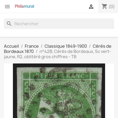
shopping_cart


(0)
search
Accueil
France
Classique 1849-1900
Cérès de
Bordeaux 1870
n°42B, Cérès de Bordeaux, 5c vert-
jaune, R2, oblitéré gros chiffres - TB